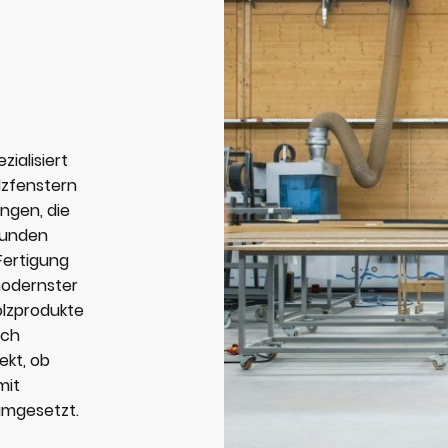
zialisiert
lzfenstern
ngen, die
Kunden
Fertigung
modernster
olzprodukte
uch
ekt, ob
mit
 umgesetzt.